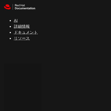
Skip to navigation
Skip to content
サ
ポ
ー
AI
ト
詳細情報
ドキュメント
リソース
コ
ン
ソ
ー
ル
開
発
者
ト
ラ