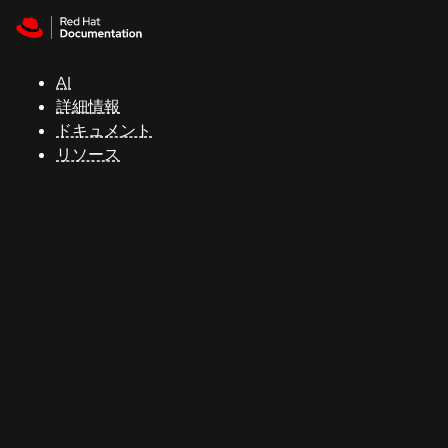
Skip to navigation
Skip to content
サ
ポ
ー
AI
ト
詳細情報
ドキュメント
リソース
コ
ン
ソ
ー
ル
開
発
者
ト
ラ