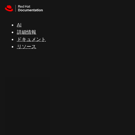
Skip to navigation
Skip to content
サ
ポ
ー
AI
ト
詳細情報
ドキュメント
リソース
コ
ン
ソ
ー
ル
開
発
者
ト
ラ