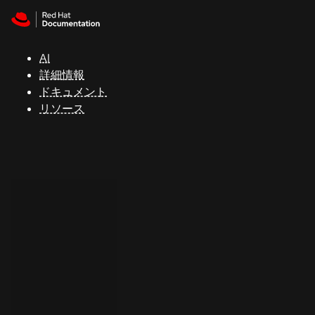
Skip to navigation
Skip to content
サ
ポ
ー
AI
ト
詳細情報
ドキュメント
リソース
コ
ン
ソ
ー
ル
開
発
者
ト
ラ