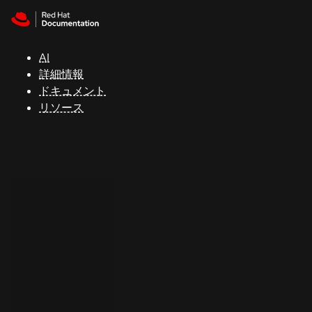
Skip to navigation
Skip to content
サ
ポ
ー
AI
ト
詳細情報
ドキュメント
リソース
コ
ン
ソ
ー
ル
開
発
者
ト
ラ