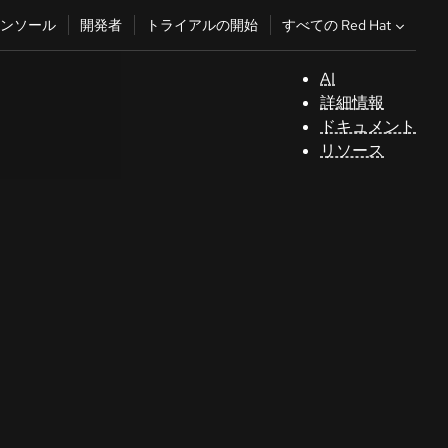
すべての Red Hat
ンソール
開発者
トライアルの開始
AI
サ
詳細情報
ポ
ドキュメント
ー
リソース
ト
コ
ン
ソ
ー
ル
開
発
者