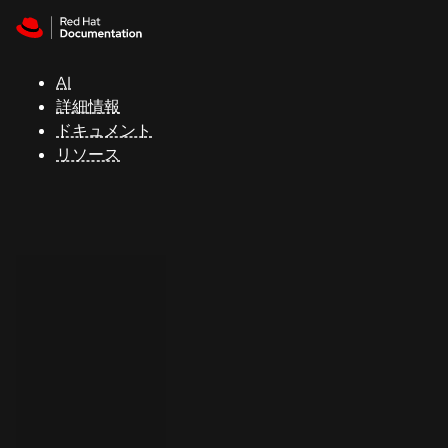
Skip to navigation
Skip to content
サ
ポ
ー
AI
ト
詳細情報
ドキュメント
リソース
コ
ン
ソ
ー
ル
開
発
者
ト
ラ