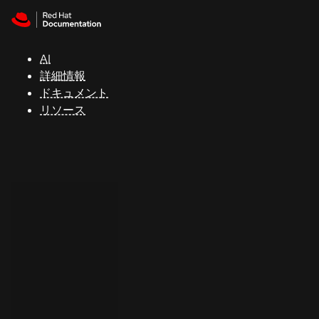
Skip to navigation
Skip to content
サ
ポ
ー
AI
ト
詳細情報
ドキュメント
リソース
コ
ン
ソ
ー
ル
開
発
者
ト
ラ