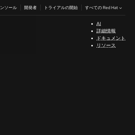
すべての Red Hat
ンソール
開発者
トライアルの開始
AI
サ
詳細情報
ポ
ドキュメント
ー
リソース
ト
コ
ン
ソ
ー
ル
開
発
者