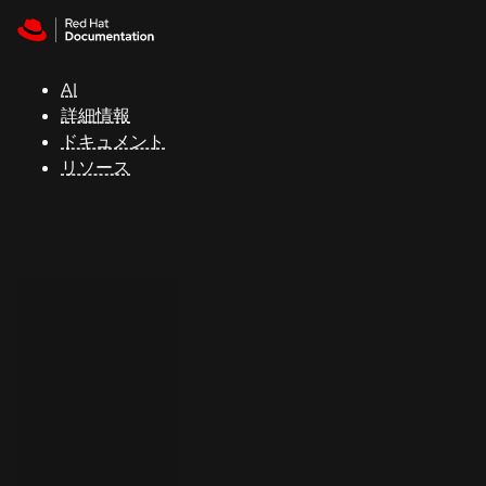
Skip to navigation
Skip to content
サ
ポ
ー
AI
ト
詳細情報
ドキュメント
リソース
コ
ン
ソ
ー
ル
開
発
者
ト
ラ