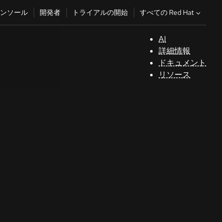
すべての Red Hat
ンソール
開発者
トライアルの開始
AI
サ
詳細情報
ポ
ドキュメント
ー
リソース
ト
コ
ン
ソ
ー
ル
開
発
者