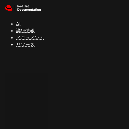
Skip to navigation
Skip to content
サ
ポ
ー
AI
ト
詳細情報
ドキュメント
リソース
コ
ン
ソ
ー
ル
開
発
者
ト
ラ