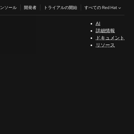
すべての Red Hat
ンソール
開発者
トライアルの開始
AI
サ
詳細情報
ポ
ドキュメント
ー
リソース
ト
コ
ン
ソ
ー
ル
開
発
者