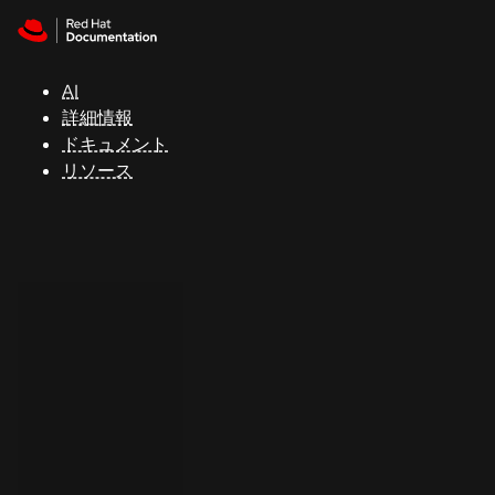
Skip to navigation
Skip to content
サ
ポ
ー
AI
ト
詳細情報
ドキュメント
リソース
コ
ン
ソ
ー
ル
開
発
者
ト
ラ