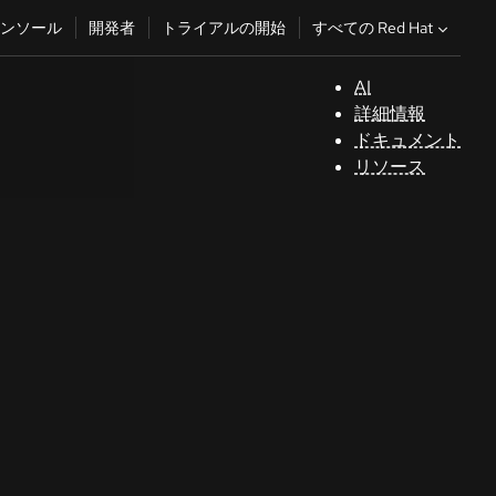
すべての Red Hat
ンソール
開発者
トライアルの開始
AI
サ
詳細情報
ポ
ドキュメント
ー
リソース
ト
コ
ン
ソ
ー
ル
開
発
者