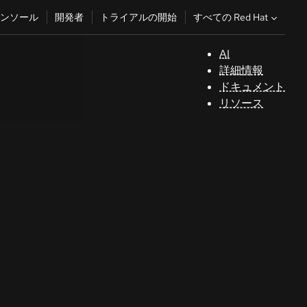
すべての Red Hat
ンソール
開発者
トライアルの開始
AI
サ
詳細情報
ポ
ドキュメント
ー
リソース
ト
コ
ン
ソ
ー
ル
開
発
者