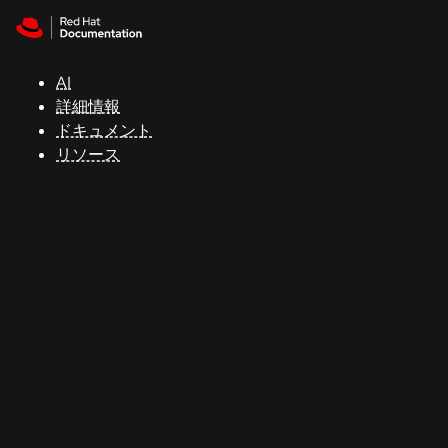
Skip to navigation
Skip to content
サ
ポ
ー
AI
ト
詳細情報
ドキュメント
リソース
コ
ン
ソ
ー
ル
開
発
者
ト
ラ