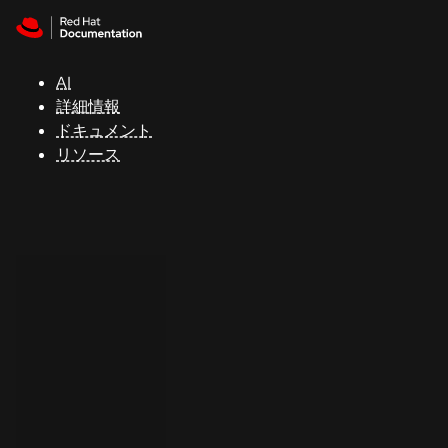
Skip to navigation
Skip to content
サ
ポ
ー
AI
ト
詳細情報
ドキュメント
リソース
コ
ン
ソ
ー
ル
開
発
者
ト
ラ