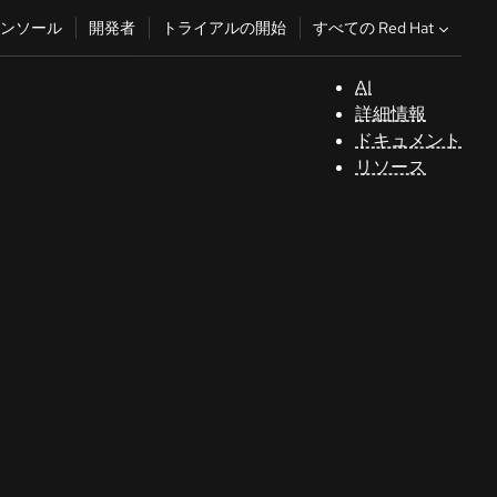
すべての Red Hat
ンソール
開発者
トライアルの開始
AI
サ
詳細情報
ポ
ドキュメント
ー
リソース
ト
コ
ン
ソ
ー
ル
開
発
者