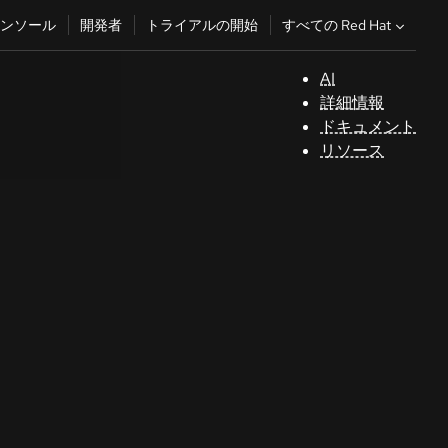
すべての Red Hat
ンソール
開発者
トライアルの開始
AI
サ
詳細情報
ポ
ドキュメント
ー
リソース
ト
コ
ン
ソ
ー
ル
開
発
者