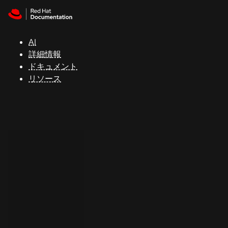
Skip to navigation
Skip to content
サ
ポ
ー
AI
ト
詳細情報
ドキュメント
リソース
コ
ン
ソ
ー
ル
開
発
者
ト
ラ