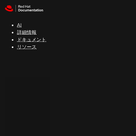
Skip to navigation
Skip to content
サ
ポ
ー
AI
ト
詳細情報
ドキュメント
リソース
コ
ン
ソ
ー
ル
開
発
者
ト
ラ