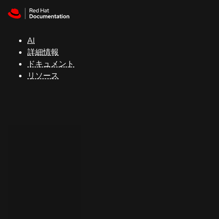
Skip to navigation
Skip to content
サ
ポ
ー
AI
ト
詳細情報
ドキュメント
リソース
コ
ン
ソ
ー
ル
開
発
者
ト
ラ