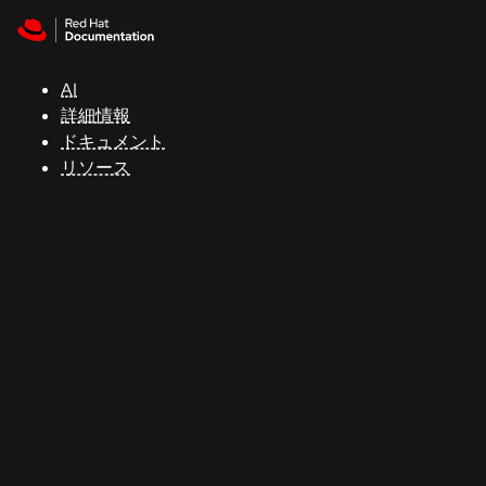
Skip to navigation
Skip to content
サ
ポ
ー
AI
ト
詳細情報
ドキュメント
リソース
コ
ン
ソ
ー
ル
開
発
者
ト
ラ