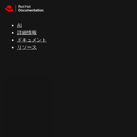
Skip to navigation
Skip to content
サ
ポ
ー
AI
ト
詳細情報
ドキュメント
リソース
コ
ン
ソ
ー
ル
開
発
者
ト
ラ