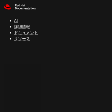
Skip to navigation
Skip to content
サ
ポ
ー
AI
ト
詳細情報
ドキュメント
リソース
コ
ン
ソ
ー
ル
開
発
者
ト
ラ