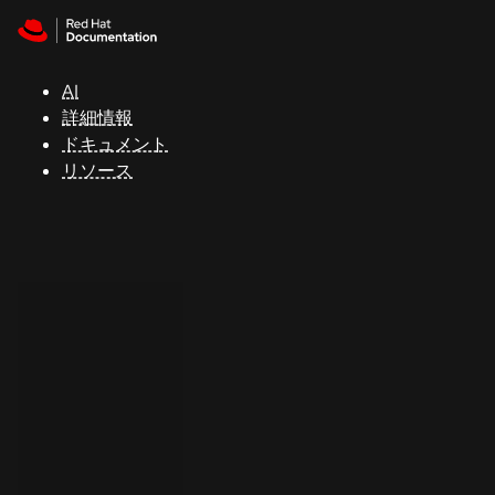
Skip to navigation
Skip to content
サ
ポ
ー
AI
ト
詳細情報
ドキュメント
リソース
コ
ン
ソ
ー
ル
開
発
者
ト
ラ