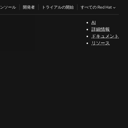
すべての Red Hat
ンソール
開発者
トライアルの開始
AI
サ
詳細情報
ポ
ドキュメント
ー
リソース
ト
コ
ン
ソ
ー
ル
開
発
者