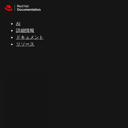
Skip to navigation
Skip to content
サ
ポ
ー
AI
ト
詳細情報
ドキュメント
リソース
コ
ン
ソ
ー
ル
開
発
者
ト
ラ