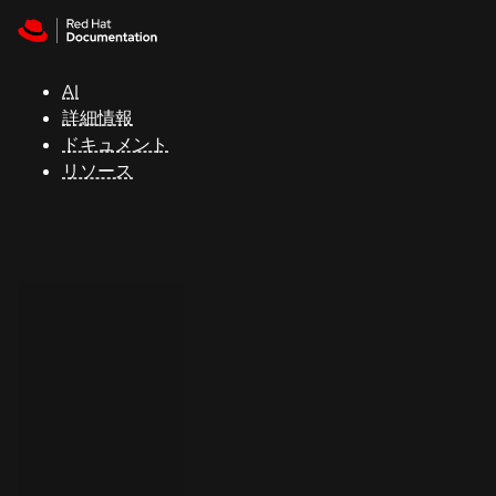
Skip to navigation
Skip to content
サ
ポ
ー
AI
ト
詳細情報
ドキュメント
リソース
コ
ン
ソ
ー
ル
開
発
者
ト
ラ