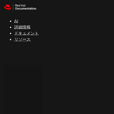
Skip to navigation
Skip to content
サ
ポ
ー
AI
ト
詳細情報
ドキュメント
リソース
コ
ン
ソ
ー
ル
開
発
者
ト
ラ