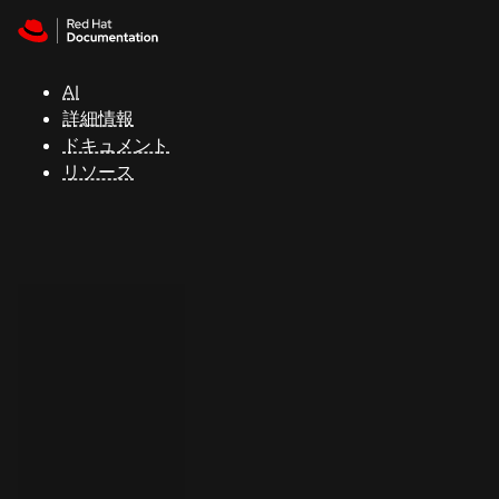
Skip to navigation
Skip to content
サ
ポ
ー
AI
ト
詳細情報
ドキュメント
リソース
コ
ン
ソ
ー
ル
開
発
者
ト
ラ