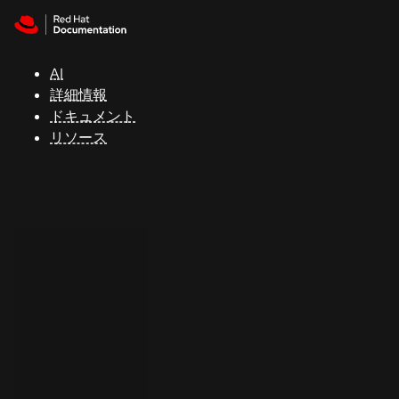
Skip to navigation
Skip to content
サ
ポ
ー
AI
ト
詳細情報
ドキュメント
リソース
コ
ン
ソ
ー
ル
開
発
者
ト
ラ