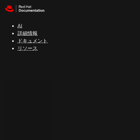
Skip to navigation
Skip to content
サ
ポ
ー
AI
ト
詳細情報
ドキュメント
リソース
コ
ン
ソ
ー
ル
開
発
者
ト
ラ