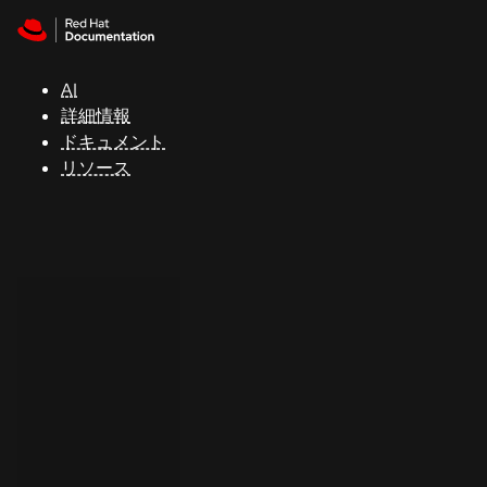
Skip to navigation
Skip to content
サ
ポ
ー
AI
ト
詳細情報
ドキュメント
リソース
コ
ン
ソ
ー
ル
開
発
者
ト
ラ