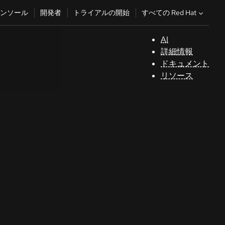
すべての Red Hat
ンソール
開発者
トライアルの開始
AI
サ
詳細情報
ポ
ドキュメント
ー
リソース
ト
コ
ン
ソ
ー
ル
開
発
者