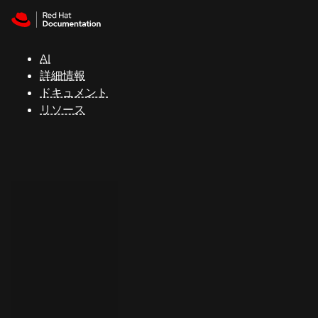
Skip to navigation
Skip to content
サ
ポ
ー
AI
ト
詳細情報
ドキュメント
リソース
コ
ン
ソ
ー
ル
開
発
者
ト
ラ