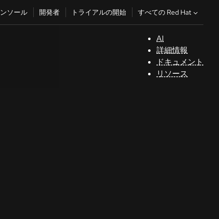
すべての Red Hat
ンソール
開発者
トライアルの開始
AI
サ
詳細情報
ポ
ドキュメント
ー
リソース
ト
コ
ン
ソ
ー
ル
開
発
者