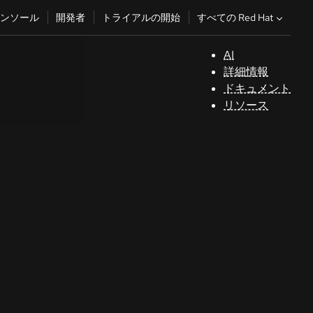
すべての Red Hat
ンソール
開発者
トライアルの開始
AI
サ
詳細情報
ポ
ドキュメント
ー
リソース
ト
コ
ン
ソ
ー
ル
開
発
者