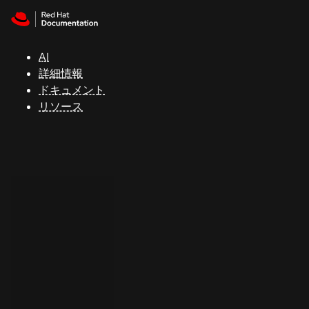
Skip to navigation
Skip to content
サ
ポ
ー
AI
ト
詳細情報
ドキュメント
リソース
コ
ン
ソ
ー
ル
開
発
者
ト
ラ