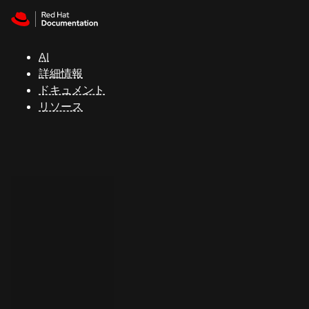
Skip to navigation
Skip to content
サ
ポ
ー
AI
ト
詳細情報
ドキュメント
リソース
コ
ン
ソ
ー
ル
開
発
者
ト
ラ