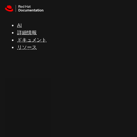
Skip to navigation
Skip to content
サ
ポ
ー
AI
ト
詳細情報
ドキュメント
リソース
コ
ン
ソ
ー
ル
開
発
者
ト
ラ