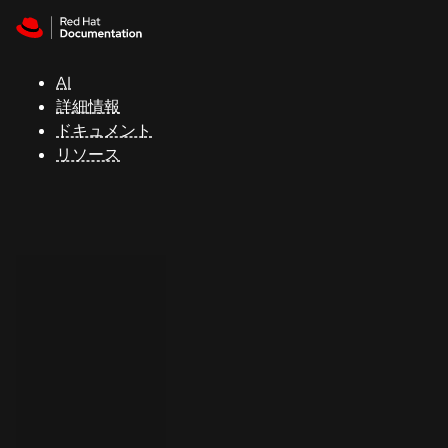
Skip to navigation
Skip to content
サ
ポ
ー
AI
ト
詳細情報
ドキュメント
リソース
コ
ン
ソ
ー
ル
開
発
者
ト
ラ