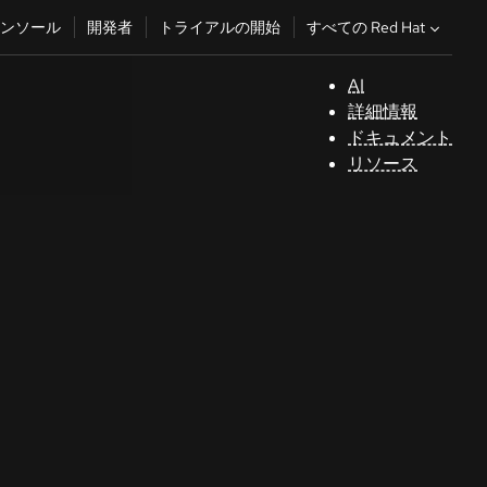
すべての Red Hat
ンソール
開発者
トライアルの開始
AI
サ
詳細情報
ポ
ドキュメント
ー
リソース
ト
コ
ン
ソ
ー
ル
開
発
者