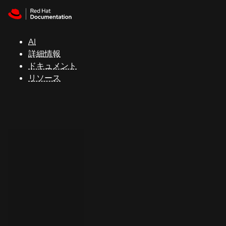
Skip to navigation
Skip to content
サ
ポ
ー
AI
ト
詳細情報
ドキュメント
リソース
コ
ン
ソ
ー
ル
開
発
者
ト
ラ