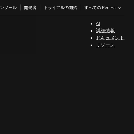
すべての Red Hat
ンソール
開発者
トライアルの開始
AI
サ
詳細情報
ポ
ドキュメント
ー
リソース
ト
コ
ン
ソ
ー
ル
開
発
者