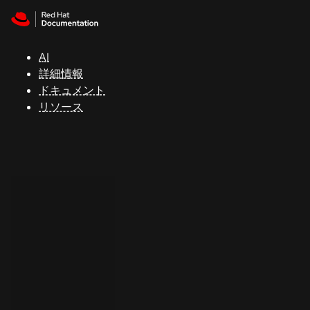
Skip to navigation
Skip to content
サ
ポ
ー
AI
ト
詳細情報
ドキュメント
リソース
コ
ン
ソ
ー
ル
開
発
者
ト
ラ