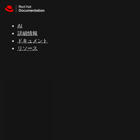
Skip to navigation
Skip to content
サ
ポ
ー
AI
ト
詳細情報
ドキュメント
リソース
コ
ン
ソ
ー
ル
開
発
者
ト
ラ