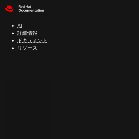
Skip to navigation
Skip to content
サ
ポ
ー
AI
ト
詳細情報
ドキュメント
リソース
コ
ン
ソ
ー
ル
開
発
者
ト
ラ