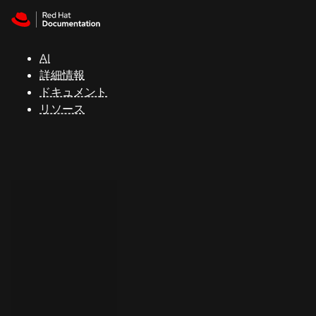
Skip to navigation
Skip to content
サ
ポ
ー
AI
ト
詳細情報
ドキュメント
リソース
コ
ン
ソ
ー
ル
開
発
者
ト
ラ